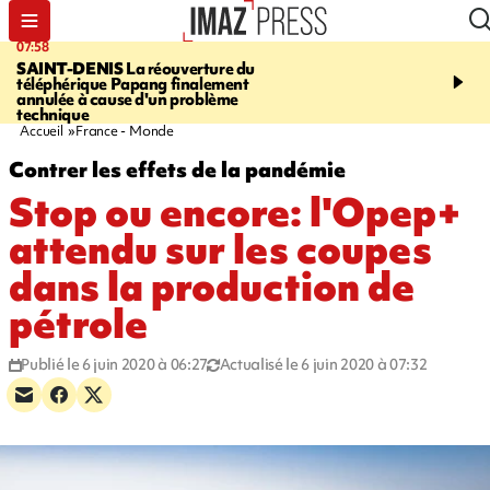
07:58
10:02
SAINT-DENIS
La réouverture du
FOOT
Trois jeunes réun
téléphérique Papang finalement
intègrent des centres d
annulée à cause d'un problème
prestigieux et visent le
technique
professionnel
Accueil
France - Monde
Contrer les effets de la pandémie
Stop ou encore: l'Opep+
attendu sur les coupes
dans la production de
pétrole
Publié le 6 juin 2020 à 06:27
Actualisé le 6 juin 2020 à 07:32