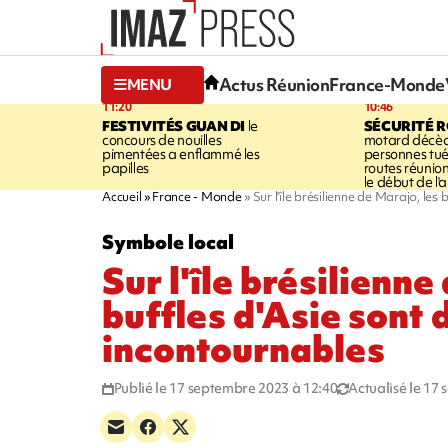
Actus Réunion
France-Monde
MENU
11:20
10:46
FESTIVITÉS
GUAN DI
le
SÉCURITÉ 
concours de nouilles
motard décède 
pimentées a enflammé les
personnes tuée
papilles
routes réunio
le début de l'
Accueil
France - Monde
Sur l'île brésilienne de Marajo, les
Symbole local
Sur l'île brésilienne
buffles d'Asie sont
incontournables
Publié le 17 septembre 2023 à 12:40
Actualisé le 17