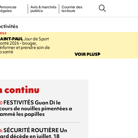
Annonces
Avis & marchés
Courrier des
légales
publics
lecteurs
ectivités
8:53
AINT-PAUL
Jour de Sport
anté 2026 - bouger,
’informer et prendre soin de
a santé
VOIR PLUS
 continu
FESTIVITÉS
Guan Di
le
0
cours de nouilles pimentées a
lammé les papilles
SÉCURITÉ ROUTIÈRE
Un
6
ard décède en juillet, 18