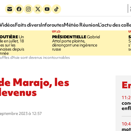
Vidéos
Faits divers
Inforoutes
Météo Réunion
L’actu des coll
09:25
0
ROUTIÈRE
Un
PRÉSIDENTIELLE
Gabriel
S
en juillet, 18
Attal porte plainte,
S
s sur les
dénonçant une ingérence
s
nnaises depuis
russe
s
année
 buffles d'Asie sont devenus incontournables
 de Marajo, les
En
 devenus
11:2
con
enf
 septembre 2023 à 12:57
10:4
mot