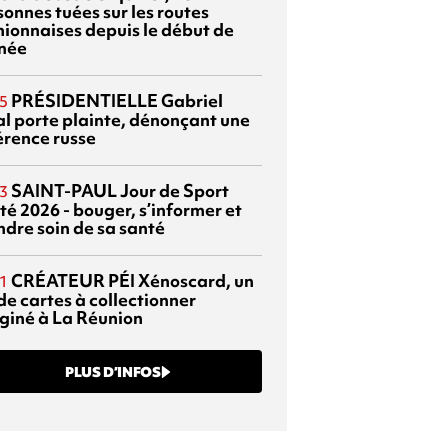
sonnes tuées sur les routes
nionnaises depuis le début de
nnée
PRÉSIDENTIELLE
Gabriel
5
al porte plainte, dénonçant une
érence russe
SAINT-PAUL
Jour de Sport
3
té 2026 - bouger, s’informer et
ndre soin de sa santé
CRÉATEUR PÉI
Xénoscard, un
1
de cartes à collectionner
giné à La Réunion
PLUS D’INFOS