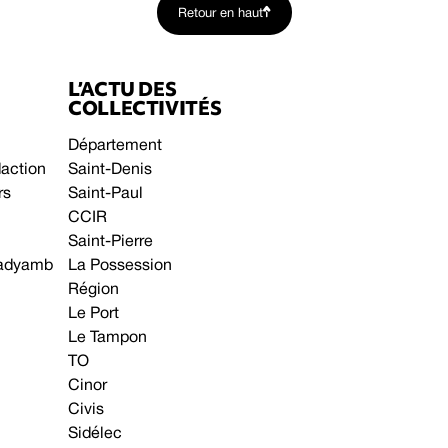
Retour en haut
L’ACTU DES
COLLECTIVITÉS
Département
daction
Saint-Denis
rs
Saint-Paul
CCIR
Saint-Pierre
 gadyamb
La Possession
Région
Le Port
Le Tampon
TO
Cinor
Civis
Sidélec