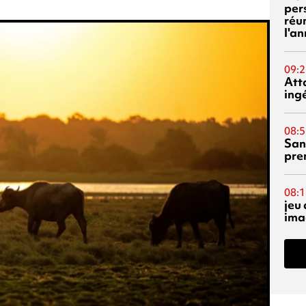
per
réu
l'a
09:2
Att
ing
08:5
San
pre
08:1
jeu 
ima