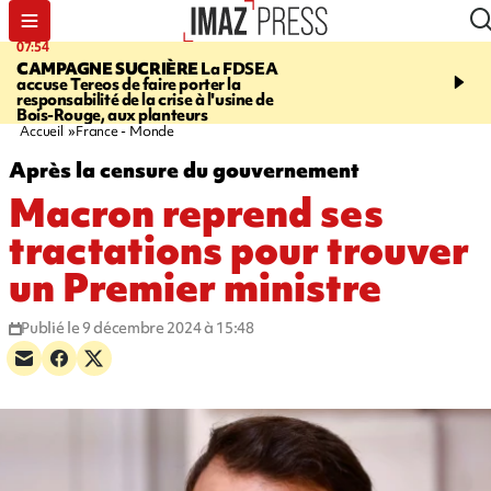
07:54
09:38
CAMPAGNE SUCRIÈRE
La FDSEA
RISQUE DE LISTÉRIO
accuse Tereos de faire porter la
d'un lot de sauté de mine
responsabilité de la crise à l'usine de
vendu chez E.Leclerc de
Bois-Rouge, aux planteurs
Marie
Accueil
France - Monde
Après la censure du gouvernement
Macron reprend ses
tractations pour trouver
un Premier ministre
Publié le 9 décembre 2024 à 15:48