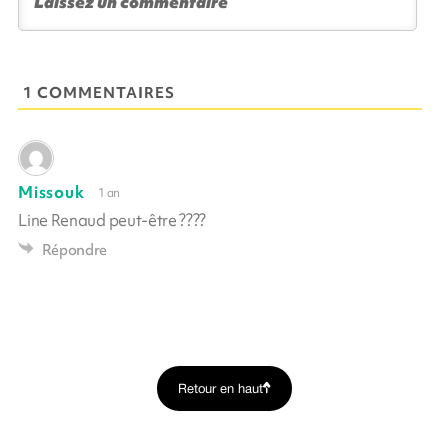
1 COMMENTAIRES
Missouk
1 an
Line Renaud peut-être ????
Répondre
Retour en haut