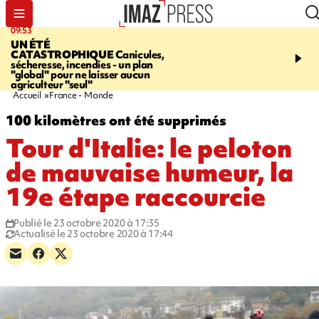
09:53
12:03
UN ÉTÉ
LE PORT
Top départ de
CATASTROPHIQUE
Canicules,
commerciales - 160 co
sécheresse, incendies - un plan
pour 10 jours de bonnes 
"global" pour ne laisser aucun
agriculteur "seul"
Accueil
France - Monde
100 kilomètres ont été supprimés
Tour d'Italie: le peloton
de mauvaise humeur, la
19e étape raccourcie
Publié le 23 octobre 2020 à 17:35
Actualisé le 23 octobre 2020 à 17:44