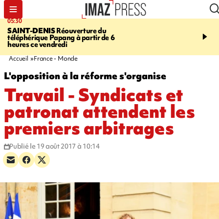
05:30
07:00
SAINT-DENIS
Réouverture du
LA MÉTÉO DAPRÉ M
téléphérique Papang à partir de 6
ROSINA
Un vendredi so
heures ce vendredi
Accueil
France - Monde
L'opposition à la réforme s'organise
Travail - Syndicats et
patronat attendent les
premiers arbitrages
Publié le 19 août 2017 à 10:14