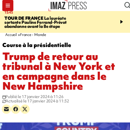
15:45
20:17
TOUR DE FRANCE
La lauréate
À RETENIR CE SOIR
Sé
sortante Pauline Ferrand-Prévot
routière, concours de nou
abandonne avant la 8e étape
du littoral fermée, courr
Darmanin et évacuation
Accueil
France - Monde
Course à la présidentielle
Trump de retour au
tribunal à New York et
en campagne dans le
New Hampshire
Publié le 17 janvier 2024 à 11:26
Actualisé le 17 janvier 2024 à 11:32