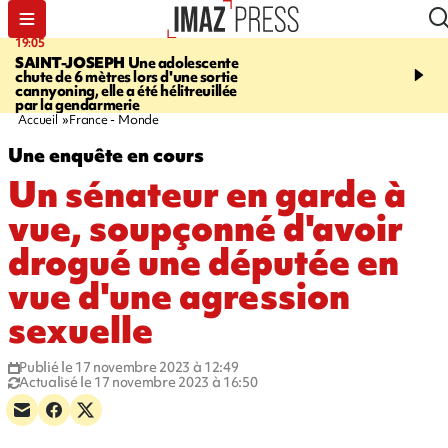
19:05
20:44
SAINT-JOSEPH
Une adolescente
À RETENIR CE SOIR
G
chute de 6 mètres lors d'une sortie
rouée de coups, cycliste,
cannyoning, elle a été hélitreuillée
personne disparue et c
par la gendarmerie
para-natation
Accueil
France - Monde
Une enquête en cours
Un sénateur en garde à
vue, soupçonné d'avoir
drogué une députée en
vue d'une agression
sexuelle
Publié le 17 novembre 2023 à 12:49
Actualisé le 17 novembre 2023 à 16:50