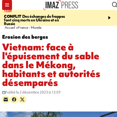
13:09
17:14
CONFLIT
Des échanges de frappes
ESCALADE
Quatre méd
font cinq morts en Ukraine et en
européennes pour les je
Russie
grimpeurs réunionnais 
Accueil
France - Monde
Erosion des berges
Vietnam: face à
l'épuisement du sable
dans le Mékong,
habitants et autorités
désemparés
Publié le 2 décembre 2023 à 12:59