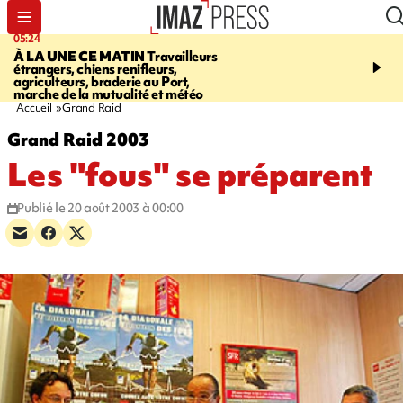
05:24
07:05
À LA UNE CE MATIN
Travailleurs
ETANG-SALÉ
Des chien
étrangers, chiens renifleurs,
mobilisés pour traquer le
agriculteurs, braderie au Port,
d'eau potable. Les vidéo
marche de la mutualité et météo
retrouver sur notre site
Accueil
Grand Raid
Grand Raid 2003
Les "fous" se préparent
Publié le 20 août 2003 à 00:00