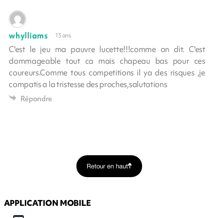
whylliams
13 ans
C'est le jeu ma pauvre lucette!!!comme on dit. C'est
dommageable tout ca mais chapeau bas pour ces
coureurs.Comme tous competitions il ya des risques ,je
compatis a la tristesse des proches,salutations
Répondre
Retour en haut
APPLICATION MOBILE