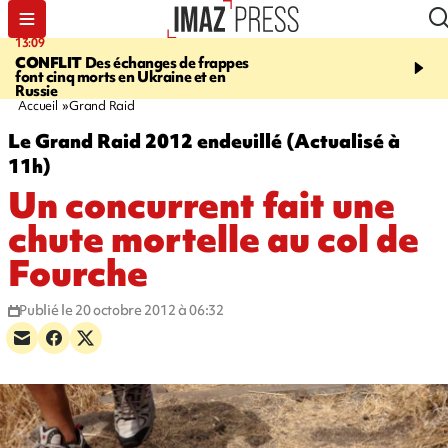
13:09
17:14
CONFLIT
Des échanges de frappes
ESCALADE
Quatre méd
font cinq morts en Ukraine et en
européennes pour les je
Russie
grimpeurs réunionnais 
Accueil
Grand Raid
Le Grand Raid 2012 endeuillé (Actualisé à
11h)
Un concurrent fait une
chute mortelle au col de
Fourche
Publié le 20 octobre 2012 à 06:32