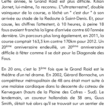
Cette année, le Grand Raid est plus difficile. Kilian
Jornet, lui-même, l’a reconnu. L’"ultraterrestre", double
vainqueur de la course, a lâché un " c’est dur " à son
arrivée au stade de la Redoute à Saint-Denis. Et, pour
cause, les chiffres l’attestent, à 10 heures, à peine 18
fous avaient franchis la ligne d’arrivée contre 60 l’année
dernière. Un parcours plus long également, en 2011, la
course comptait 163,3 km contre 170km pour 2012. Un
ème
ème
20
anniversaire endeuillé, un 20
anniversaire
difficile à fêter comme il se doit pour la Diagonale des
Fous.
ème
En 20 ans, c’est la 3
fois que le Grand Raid est le
théâtre d’un tel drame. En 2002, Gérard Bornache, un
compétiteur métropolitain de 48 ans était mort suite à
une malaise cardiaque dans la descente du coteau de
Kerveguen (hauts de la Plaine des Cafres - Sud). Le
lendemain, un coureur hollandais de 38 ans, Guus
Smith, s'était tué alors qu'il se trouvait sur un sentier de