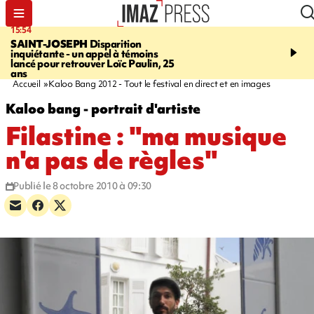
15:54
17:52
SAINT-JOSEPH
Disparition
SAINT-DENIS
Le Barac
inquiétante - un appel à témoins
dimanche pour l'arrivée
lancé pour retrouver Loïc Paulin, 25
cycliste
ans
Accueil
Kaloo Bang 2012 - Tout le festival en direct et en images
Kaloo bang - portrait d'artiste
Filastine : "ma musique
n'a pas de règles"
Publié le 8 octobre 2010 à 09:30