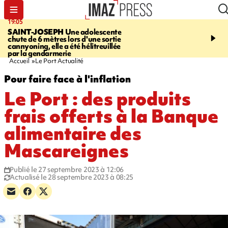
19:05
20:44
SAINT-JOSEPH
Une adolescente
À RETENIR CE SOIR
G
chute de 6 mètres lors d'une sortie
rouée de coups, cycliste,
cannyoning, elle a été hélitreuillée
personne disparue et c
par la gendarmerie
para-natation
Accueil
Le Port Actualité
Pour faire face à l'inflation
Le Port : des produits
frais offerts à la Banque
alimentaire des
Mascareignes
Publié le 27 septembre 2023 à 12:06
Actualisé le 28 septembre 2023 à 08:25