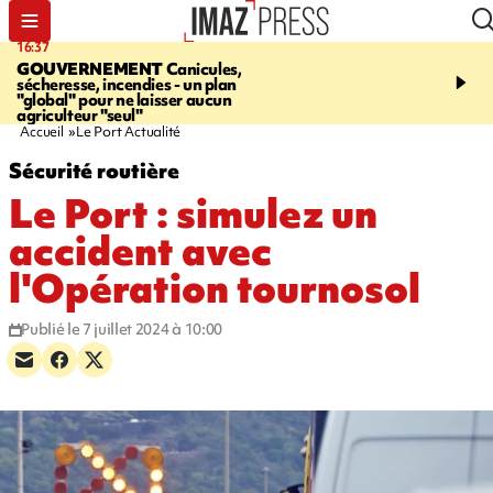
16:37
20:23
GOUVERNEMENT
Canicules,
À RETENIR CE SOIR
H
sécheresse, incendies - un plan
interpellé, coprs retrouv
"global" pour ne laisser aucun
conducteurs, fin de grèv
agriculteur "seul"
maltraités
Accueil
Le Port Actualité
Sécurité routière
Le Port : simulez un
accident avec
l'Opération tournosol
Publié le 7 juillet 2024 à 10:00