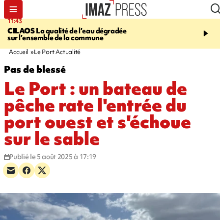
11:43
12:20
CILAOS
La qualité de l’eau dégradée
THAÏLANDE
Un adoles
sur l’ensemble de la commune
grands-parents puis six
dans son lycée
Accueil
Le Port Actualité
Pas de blessé
Le Port : un bateau de
pêche rate l'entrée du
port ouest et s'échoue
sur le sable
Publié le 5 août 2025 à 17:19