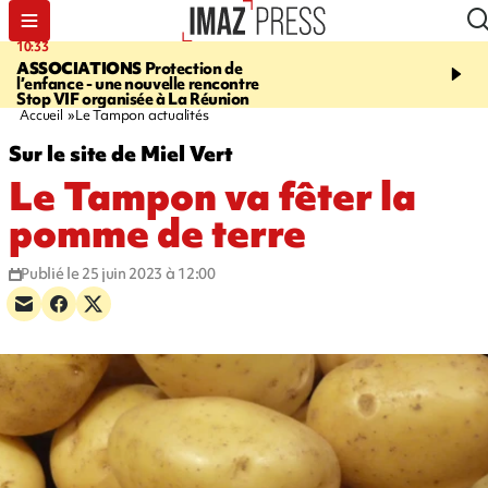
10:33
15:03
ASSOCIATIONS
Protection de
CANADA
Vaste feu de 
l’enfance - une nouvelle rencontre
l'ouest du pays, 20.000 
Stop VIF organisée à La Réunion
l'état d'urgence déclaré
Accueil
Le Tampon actualités
Sur le site de Miel Vert
Le Tampon va fêter la
pomme de terre
Publié le 25 juin 2023 à 12:00