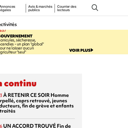
Annonces
Avis & marchés
Courrier des
légales
publics
lecteurs
ectivités
6:37
GOUVERNEMENT
anicules, sécheresse,
ncendies - un plan "global"
our ne laisser aucun
VOIR PLUS
griculteur "seul"
 continu
À RETENIR CE SOIR
Homme
3
rpellé, coprs retrouvé, jeunes
ducteurs, fin de grève et enfants
traités
UN ACCORD TROUVÉ
Fin de
6