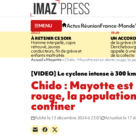
Actus Réunion
France-Monde
MENU
20:23
18:26
À RETENIR CE SOIR
UN ACCORD
Homme interpellé, coprs
de la grève c
retrouvé, jeunes
Derichebourg-
conducteurs, fin de grève et
appelle à une
enfants maltraités
de la collecte
Accueil
Mayotte
Chido : Mayotte est en alerte rouge, la p
[VIDEO] Le cyclone intense à 300 km d
Chido : Mayotte est 
rouge, la population
confiner
Publié le 13 décembre 2024 à 23:01
Actualisé le 17 