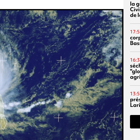
la 
Civi
de l
17:5
corp
Bas
16:3
séc
"glo
agri
13:5
pré
Lari