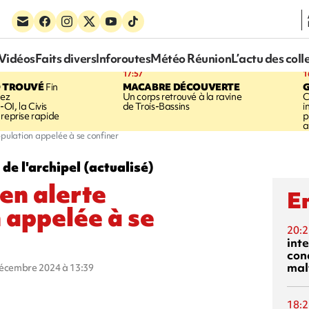
Vidéos
Faits divers
Inforoutes
Météo Réunion
L’actu des coll
17:57
1
 TROUVÉ
Fin
MACABRE DÉCOUVERTE
hez
Un corps retrouvé à la ravine
C
OI, la Civis
de Trois-Bassins
i
 reprise rapide
p
a
opulation appelée à se confiner
e l'archipel (actualisé)
en alerte
En
 appelée à se
20:2
inte
con
mal
décembre 2024 à 13:39
18:2