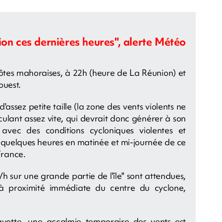
tion ces dernières heures", alerte Mété
o
côtes mahoraises, à 22h (heure de La Réunion) et
ouest.
'assez petite taille (la zone des vents violents ne
rculant assez vite, qui devrait donc générer à son
avec des conditions cycloniques violentes et
quelques heures en matinée et mi-journée de ce
France.
h sur une grande partie de l'île" sont attendues,
 à proximité immédiate du centre du cyclone,
ayotte, une accalmie temporaire des vents est