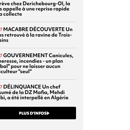
grève chez Derichebourg-OI, la
s appelle à une reprise rapide
a collecte
MACABRE DÉCOUVERTE
Un
7
s retrouvé à la ravine de Trois-
sins
GOUVERNEMENT
Canicules,
7
heresse, incendies - un plan
bal" pour ne laisser aucun
culteur "seul"
DÉLINQUANCE
Un chef
7
sumé de la DZ Mafia, Mehdi
bi, a été interpellé en Algérie
PLUS D’INFOS