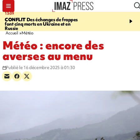
13:09
17:14
CONFLIT
Des échanges de frappes
ESCALADE
Quatre méd
font cinq morts en Ukraine et en
européennes pour les je
Russie
grimpeurs réunionnais 
Accueil
Météo
Météo : encore des
averses au menu
Publié le 16 décembre 2025 à 01:30