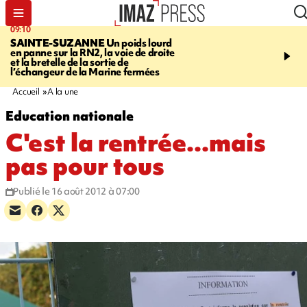
09:10
11:22
SAINTE-SUZANNE
Un poids lourd
OPÉRATIONS DE
en panne sur la RN2, la voie de droite
DÉSTABILISATION
A h
et la bretelle de la sortie de
la présidentielle, les ing
l’échangeur de la Marine fermées
russes se multiplient
Accueil
A la une
Education nationale
C'est la rentrée...mais
pas pour tous
Publié le 16 août 2012 à 07:00