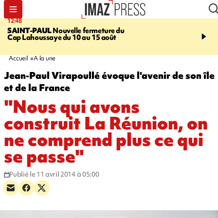
12:48
14:23
SAINT-PAUL
Nouvelle fermeture du
AFRIQUE DU SUD
Aprè
Cap Lahoussaye du 10 au 15 août
massif de migrants, la p
main-d'œuvre dans la na
ciel
Accueil
A la une
Jean-Paul Virapoullé évoque l'avenir de son île
et de la France
"Nous qui avons
construit La Réunion, on
ne comprend plus ce qui
se passe"
Publié le 11 avril 2014 à 05:00