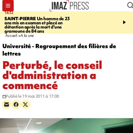
16:32
21:08
SAINT-PIERRE
Un homme de 23
MONDE
Arabie saoudit
ans mis en examen et placé en
et Turquie scellent un p
détention après la mort d'une
défense en pleine guerr
gramoune de 84 ans
Orient
Accueil
A la une
Université - Regroupement des filières de
lettres
Perturbé, le conseil
d'administration a
commencé
Publié le 19 mai 2011 à 17:00