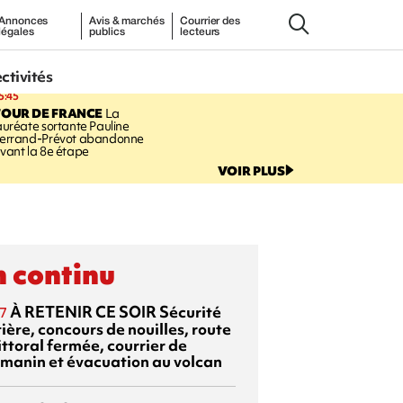
Annonces
Avis & marchés
Courrier des
légales
publics
lecteurs
ectivités
5:45
TOUR DE FRANCE
La
auréate sortante Pauline
errand-Prévot abandonne
vant la 8e étape
VOIR PLUS
 continu
À RETENIR CE SOIR
Sécurité
7
ière, concours de nouilles, route
ittoral fermée, courrier de
manin et évacuation au volcan