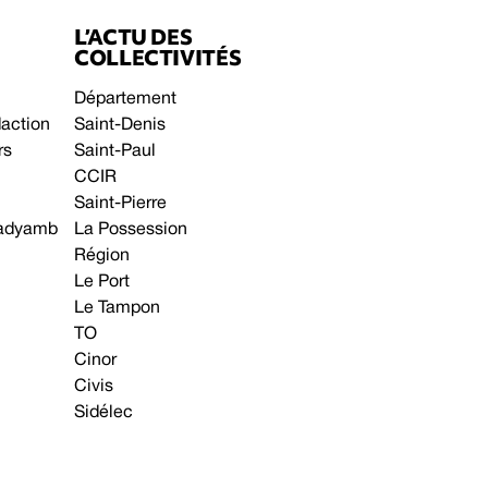
L’ACTU DES
COLLECTIVITÉS
Département
daction
Saint-Denis
rs
Saint-Paul
CCIR
Saint-Pierre
 gadyamb
La Possession
Région
Le Port
Le Tampon
TO
Cinor
Civis
Sidélec