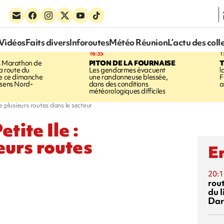
Vidéos
Faits divers
Inforoutes
Météo Réunion
L’actu des coll
16:35
1
E
Marathon de
PITON DE LA FOURNAISE
la route du
Les gendarmes évacuent
l
ée ce dimanche
une randonneuse blessée,
F
 sens Nord-
dans des conditions
a
météorologiques difficiles
e plusieurs routes dans le secteur
tite Ile :
eurs routes
En
20:1
rout
du l
Dar