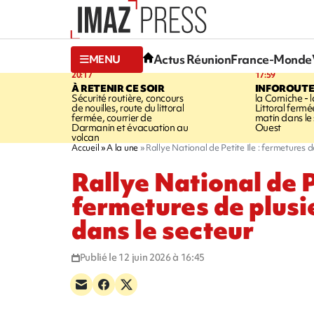
Actus Réunion
France-Monde
MENU
20:17
17:59
À RETENIR CE SOIR
INFOROUT
Sécurité routière, concours
la Corniche - 
de nouilles, route du littoral
Littoral ferm
fermée, courrier de
matin dans le
Darmanin et évacuation au
Ouest
volcan
Accueil
A la une
Rallye National de Petite Ile : fermetures d
Rallye National de Pe
fermetures de plusi
dans le secteur
Publié le 12 juin 2026 à 16:45