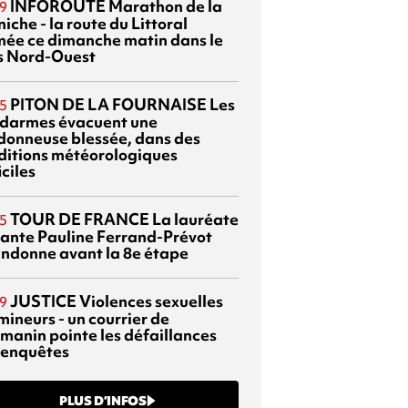
INFOROUTE
Marathon de la
9
iche - la route du Littoral
mée ce dimanche matin dans le
s Nord-Ouest
PITON DE LA FOURNAISE
Les
5
darmes évacuent une
donneuse blessée, dans des
ditions météorologiques
iciles
TOUR DE FRANCE
La lauréate
5
tante Pauline Ferrand-Prévot
ndonne avant la 8e étape
JUSTICE
Violences sexuelles
9
mineurs - un courrier de
manin pointe les défaillances
 enquêtes
PLUS D’INFOS