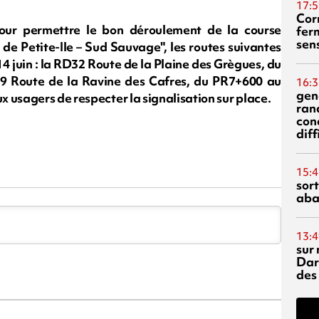
17:5
Corn
our permettre le bon déroulement de la course
fer
sen
de Petite-Ile – Sud Sauvage", les routes suivantes
14 juin : la RD32 Route de la Plaine des Grègues, du
9 Route de la Ravine des Cafres, du PR7+600 au
16:3
gen
 usagers de respecter la signalisation sur place.
ran
con
diff
15:4
sor
aba
13:4
sur 
Dar
des