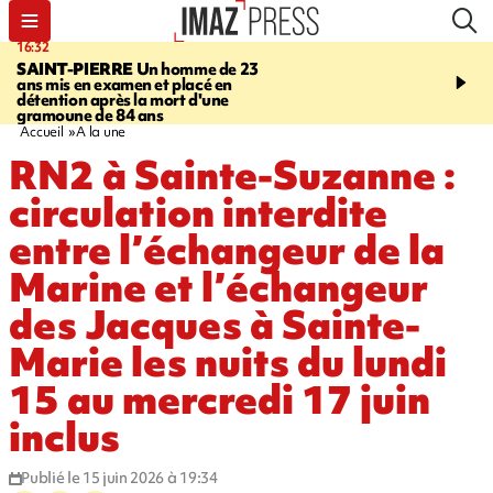
16:32
21:08
SAINT-PIERRE
Un homme de 23
MONDE
Arabie saoudit
ans mis en examen et placé en
et Turquie scellent un p
détention après la mort d'une
défense en pleine guerr
gramoune de 84 ans
Orient
Accueil
A la une
RN2 à Sainte-Suzanne :
circulation interdite
entre l’échangeur de la
Marine et l’échangeur
des Jacques à Sainte-
Marie les nuits du lundi
15 au mercredi 17 juin
inclus
Publié le 15 juin 2026 à 19:34