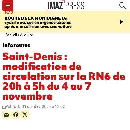
10:13
12:23
ROUTE DE LA MONTAGNE
Un
PRUDENCE
Les jouets
cycliste évacué en urgence absolue
peuvent éclater et brûler
après une collision avec une voiture
Accueil
A la une
Inforoutes
Saint-Denis :
modification de
circulation sur la RN6 de
20h à 5h du 4 au 7
novembre
Publié le 31 octobre 2024 à 15:02