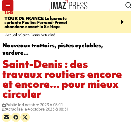
15:45
20:17
TOUR DE FRANCE
La lauréate
À RETENIR CE SOIR
Sé
sortante Pauline Ferrand-Prévot
routière, concours de nou
abandonne avant la 8e étape
du littoral fermée, courr
Darmanin et évacuation
Accueil
Saint-Denis Actualité
Nouveaux trottoirs, pistes cyclables,
verdure...
Saint-Denis : des
travaux routiers encore
et encore… pour mieux
circuler
Publié le 4 octobre 2023 à 08:11
Actualisé le 4 octobre 2023 à 08:31