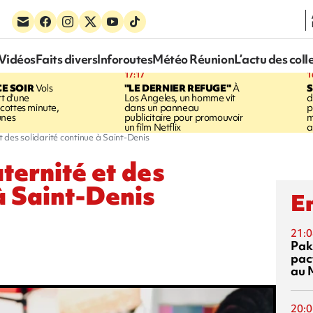
Vidéos
Faits divers
Inforoutes
Météo Réunion
L’actu des coll
17:17
1
CE SOIR
Vols
"LE DERNIER REFUGE"
À
S
rt d'une
Los Angeles, un homme vit
d
cottes minute,
dans un panneau
p
unes
publicitaire pour promouvoir
m
un film Netflix
a
t des solidarité continue à Saint-Denis
ternité et des
à Saint-Denis
En
21:0
Pak
pac
au 
20:0