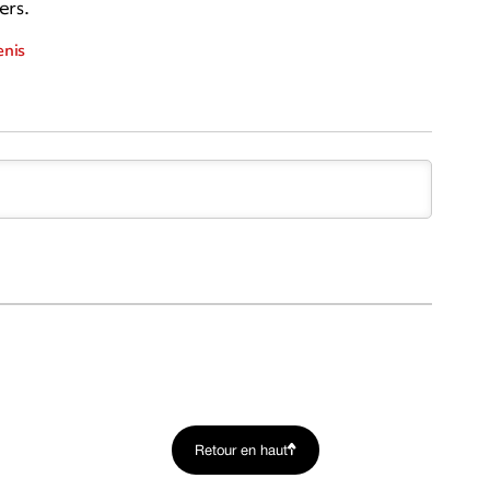
ers.
enis
Retour en haut