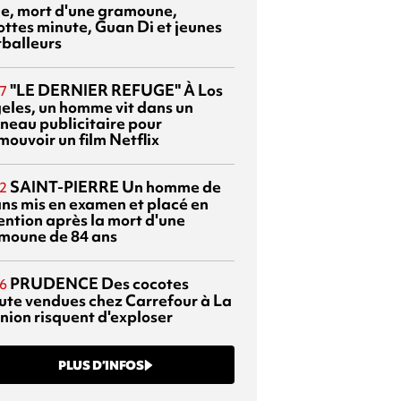
sie, mort d'une gramoune,
ottes minute, Guan Di et jeunes
tballeurs
"LE DERNIER REFUGE"
À Los
7
eles, un homme vit dans un
neau publicitaire pour
mouvoir un film Netflix
SAINT-PIERRE
Un homme de
2
ans mis en examen et placé en
ention après la mort d'une
moune de 84 ans
PRUDENCE
Des cocotes
6
ute vendues chez Carrefour à La
nion risquent d'exploser
PLUS D’INFOS