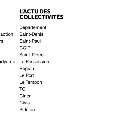
L’ACTU DES
COLLECTIVITÉS
Département
daction
Saint-Denis
rs
Saint-Paul
CCIR
Saint-Pierre
 gadyamb
La Possession
Région
Le Port
Le Tampon
TO
Cinor
Civis
Sidélec