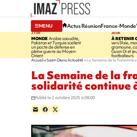
Actus Réunion
France-Monde
MENU
21:08
20:06
MONDE
Arabie saoudite,
À RETENIR 
Pakistan et Turquie scellent
vers l'Asie, mo
un pacte de défense en
gramoune, co
pleine guerre au Moyen-
Guan Di et je
Orient
footballeurs
Accueil
Saint-Denis Actualité
La Semaine de la fraternité e
La Semaine de la fra
solidarité continue 
Publié le 2 octobre 2025 à 08:00