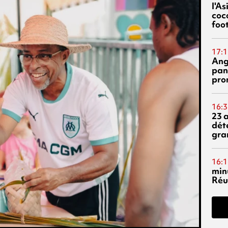
l'A
coc
foo
17:1
Ang
pan
pro
16:3
23 
dét
gra
16:1
min
Réu