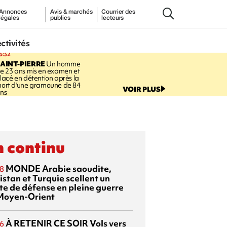
Annonces
Avis & marchés
Courrier des
légales
publics
lecteurs
ectivités
6:32
AINT-PIERRE
Un homme
e 23 ans mis en examen et
lacé en détention après la
ort d'une gramoune de 84
VOIR PLUS
ns
 continu
MONDE
Arabie saoudite,
8
istan et Turquie scellent un
te de défense en pleine guerre
Moyen-Orient
À RETENIR CE SOIR
Vols vers
6