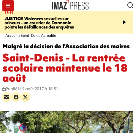
13:49
17:59
JUSTICE
Violences sexuelles sur
INFOROUTE
Marathon 
mineurs - un courrier de Darmanin
Corniche - la route du L
pointe les défaillances des enquêtes
ce dimanche matin dans 
Nord-Ouest
Accueil
Saint-Denis Actualité
Malgré la décision de l'Association des maires
Saint-Denis - La rentrée
scolaire maintenue le 18
août
Publié le 9 août 2017 à 18:51