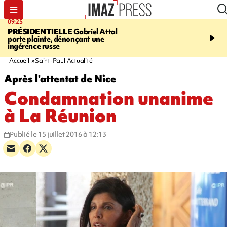
09:25
11:43
PRÉSIDENTIELLE
Gabriel Attal
INFOROUTE
À Saint-D
porte plainte, dénonçant une
accident après le virage 
ingérence russe
Jamaïque provoque 9 
d'embouteillages
Accueil
Saint-Paul Actualité
Après l'attentat de Nice
Condamnation unanime
à La Réunion
Publié le 15 juillet 2016 à 12:13