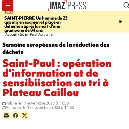
16:32
21:08
SAINT-PIERRE
Un homme de 23
MONDE
Arabie saoudit
ans mis en examen et placé en
et Turquie scellent un p
détention après la mort d'une
défense en pleine guerr
gramoune de 84 ans
Orient
Accueil
Saint-Paul Actualité
Semaine européenne de la réduction des
déchets
Saint-Paul : opération
d'information et de
sensibiisation au tri à
Plateau Caillou
Publié le 17 novembre 2023 à 11:50
Actualisé le 17 novembre 2023 à 11:52