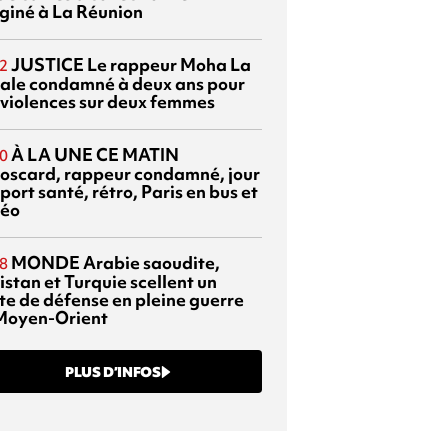
giné à La Réunion
JUSTICE
Le rappeur Moha La
2
ale condamné à deux ans pour
 violences sur deux femmes
À LA UNE CE MATIN
0
oscard, rappeur condamné, jour
port santé, rétro, Paris en bus et
éo
MONDE
Arabie saoudite,
8
istan et Turquie scellent un
te de défense en pleine guerre
Moyen-Orient
PLUS D’INFOS