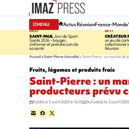
Actus Réunion
France-Monde
MENU
08:53
08:11
SAINT-PAUL
Jour de Sport
CRÉATEUR P
Santé 2026 - bouger,
un jeu de cart
s’informer et prendre soin de
collectionner
sa santé
Réunion
Accueil
Saint-Pierre Actualité
Saint-Pierre : un marché de 
Fruits, légumes et produits frais
Saint-Pierre : un m
producteurs prévu 
Publié le 3 avril 2020 à 16:05
Actualisé le 3 avril 202