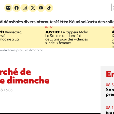
Vidéos
Faits divers
Inforoutes
Météo Réunion
L’actu des coll
07:22
0
ÉI
Xénoscard,
JUSTICE
Le rappeur Moha
À
es à
La Squale condamné à
X
 imaginé à La
deux ans pour des violences
c
sur deux femmes
s
m
producteurs prévu ce dimanche
arché de
En
ce dimanche
08:5
San
0 à 16:06
pre
08:1
jeu 