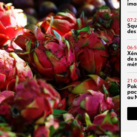
ima
07:2
Squ
des
06:5
Xén
de s
mét
21:0
Pak
pac
au 