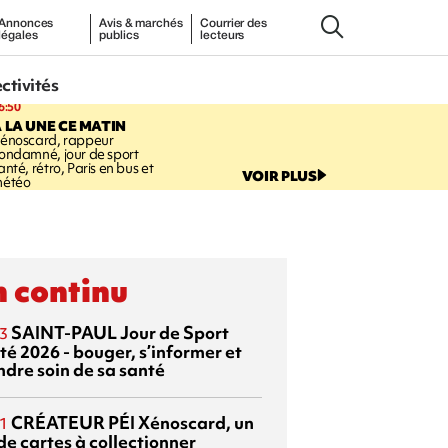
Annonces
Avis & marchés
Courrier des
légales
publics
lecteurs
ectivités
6:50
 LA UNE CE MATIN
énoscard, rappeur
ondamné, jour de sport
anté, rétro, Paris en bus et
VOIR PLUS
étéo
 continu
SAINT-PAUL
Jour de Sport
3
té 2026 - bouger, s’informer et
ndre soin de sa santé
CRÉATEUR PÉI
Xénoscard, un
1
de cartes à collectionner