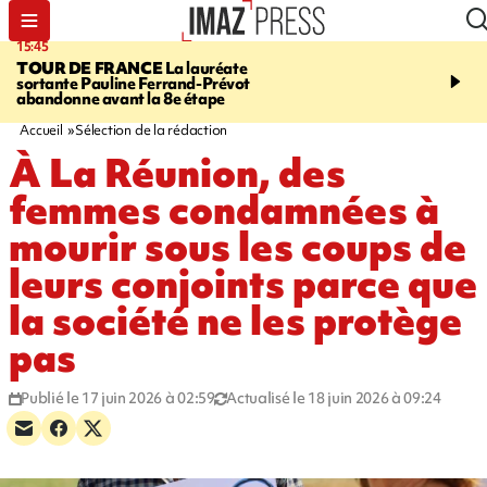
15:45
20:17
TOUR DE FRANCE
La lauréate
À RETENIR CE SOIR
Sé
sortante Pauline Ferrand-Prévot
routière, concours de nou
abandonne avant la 8e étape
du littoral fermée, courr
Darmanin et évacuation
Accueil
Sélection de la rédaction
À La Réunion, des
femmes condamnées à
mourir sous les coups de
leurs conjoints parce que
la société ne les protège
pas
Publié le 17 juin 2026 à 02:59
Actualisé le 18 juin 2026 à 09:24