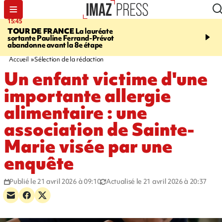
15:45
20:17
TOUR DE FRANCE
La lauréate
À RETENIR CE SOIR
Sé
sortante Pauline Ferrand-Prévot
routière, concours de nou
abandonne avant la 8e étape
du littoral fermée, courr
Darmanin et évacuation
Accueil
Sélection de la rédaction
Un enfant victime d'une
importante allergie
alimentaire : une
association de Sainte-
Marie visée par une
enquête
Publié le 21 avril 2026 à 09:10
Actualisé le 21 avril 2026 à 20:37