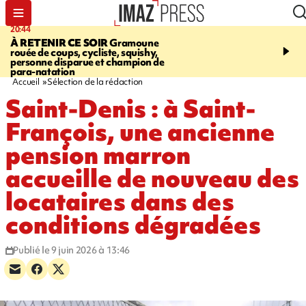
20:44
20:35
À RETENIR CE SOIR
Gramoune
USINE DE BOIS-ROU
rouée de coups, cycliste, squishy,
assure que le ralentisse
personne disparue et champion de
campagne est lié à la fai
para-natation
des cannes
Accueil
Sélection de la rédaction
Saint-Denis : à Saint-
François, une ancienne
pension marron
accueille de nouveau des
locataires dans des
conditions dégradées
Publié le 9 juin 2026 à 13:46