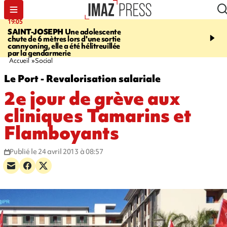
19:05
20:44
SAINT-JOSEPH
Une adolescente
À RETENIR CE SOIR
G
chute de 6 mètres lors d'une sortie
rouée de coups, cycliste,
cannyoning, elle a été hélitreuillée
personne disparue et c
par la gendarmerie
para-natation
Accueil
Social
Le Port - Revalorisation salariale
2e jour de grève aux
cliniques Tamarins et
Flamboyants
Publié le 24 avril 2013 à 08:57