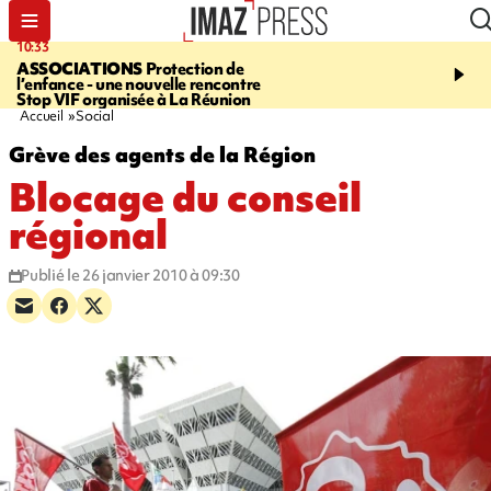
10:33
15:03
ASSOCIATIONS
Protection de
CANADA
VASTE FEU 
l’enfance - une nouvelle rencontre
DANS L'OUEST DU PA
Stop VIF organisée à La Réunion
évacués, l'état d'urgenc
Accueil
Social
Grève des agents de la Région
Blocage du conseil
régional
Publié le 26 janvier 2010 à 09:30