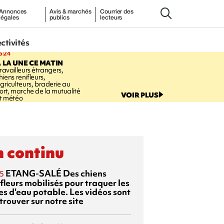
Annonces
Avis & marchés
Courrier des
légales
publics
lecteurs
ectivités
5:24
 LA UNE CE MATIN
ravailleurs étrangers,
hiens renifleurs,
griculteurs, braderie au
ort, marche de la mutualité
VOIR PLUS
t météo
 continu
ETANG-SALÉ
Des chiens
5
fleurs mobilisés pour traquer les
es d'eau potable. Les vidéos sont
trouver sur notre site