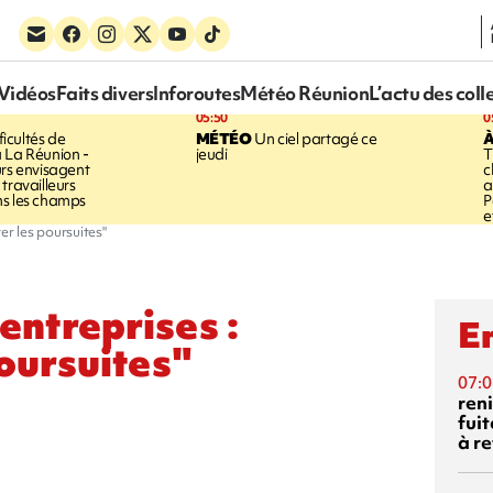
Vidéos
Faits divers
Inforoutes
Météo Réunion
L’actu des coll
05:50
0
ficultés de
MÉTÉO
Un ciel partagé ce
À
 La Réunion -
jeudi
T
urs envisagent
c
travailleurs
a
ns les champs
P
e
ter les poursuites"
entreprises :
En
poursuites"
07:0
reni
fuit
à re