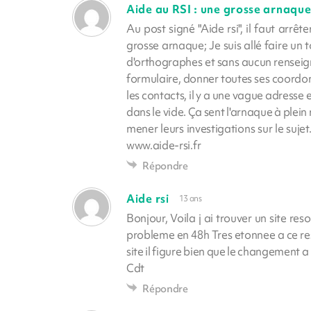
Aide au RSI : une grosse arnaqu
Au post signé "Aide rsi", il faut arrêt
grosse arnaque; Je suis allé faire un 
d'orthographes et sans aucun renseign
formulaire, donner toutes ses coordon
les contacts, il y a une vague adress
dans le vide. Ça sent l'arnaque à plein 
mener leurs investigations sur le suj
www.aide-rsi.fr
Répondre
Aide rsi
13 ans
Bonjour, Voila j ai trouver un site res
probleme en 48h Tres etonnee a ce resul
site il figure bien que le changement a 
Cdt
Répondre