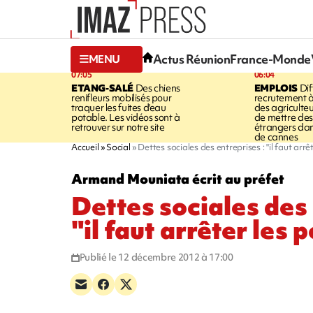
Actus Réunion
France-Monde
MENU
07:05
06:04
ETANG-SALÉ
Des chiens
EMPLOIS
Dif
renifleurs mobilisés pour
recrutement à
traquer les fuites d'eau
des agriculte
potable. Les vidéos sont à
de mettre des 
retrouver sur notre site
étrangers da
de cannes
Accueil
Social
Dettes sociales des entreprises : "il faut arrê
Armand Mouniata écrit au préfet
Dettes sociales des 
"il faut arrêter les 
Publié le 12 décembre 2012 à 17:00