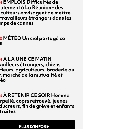
EMPLOIS
Difficultés de
4
rutement à La Réunion - des
iculteurs envisagent de mettre
travailleurs étrangers dans les
mps de cannes
MÉTÉO
Un ciel partagé ce
0
di
À LA UNE CE MATIN
4
vailleurs étrangers, chiens
fleurs, agriculteurs, braderie au
t, marche de la mutualité et
éo
À RETENIR CE SOIR
Homme
3
rpellé, coprs retrouvé, jeunes
ducteurs, fin de grève et enfants
traités
PLUS D’INFOS