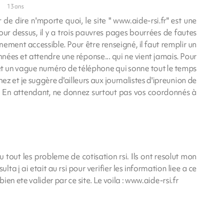
e
13 ans
er de dire n'mporte quoi, le site " www.aide-rsi.fr" est une
tour dessus, il y a trois pauvres pages bourrées de fautes
ement accessible. Pour être renseigné, il faut remplir un
nées et attendre une réponse... qui ne vient jamais. Pour
e et un vague numéro de téléphone qui sonne tout le temps
nez et je suggère d'ailleurs aux journalistes d'ipreunion de
et. En attendant, ne donnez surtout pas vos coordonnés à
ou tout les probleme de cotisation rsi. Ils ont resolut mon
ta j ai etait au rsi pour verifier les information liee a ce
bien ete valider par ce site. Le voila : www.aide-rsi.fr