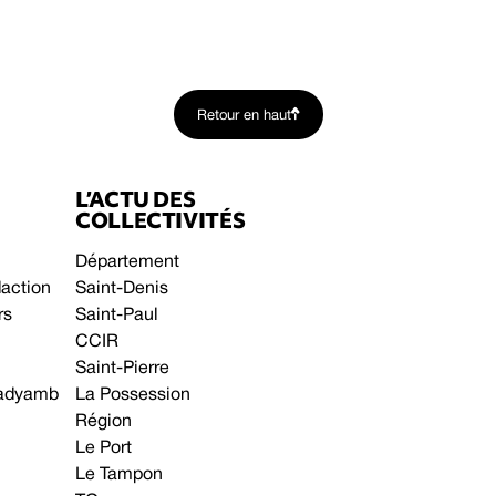
Retour en haut
L’ACTU DES
COLLECTIVITÉS
Département
daction
Saint-Denis
rs
Saint-Paul
CCIR
Saint-Pierre
 gadyamb
La Possession
Région
Le Port
Le Tampon