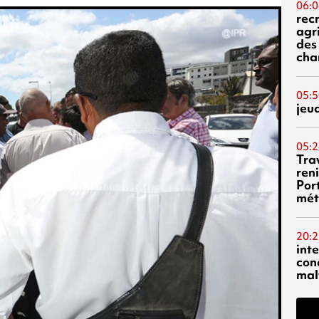
06:0
rec
agr
des 
cha
05:5
jeu
05:2
Tra
reni
Por
mét
20:2
inte
con
mal