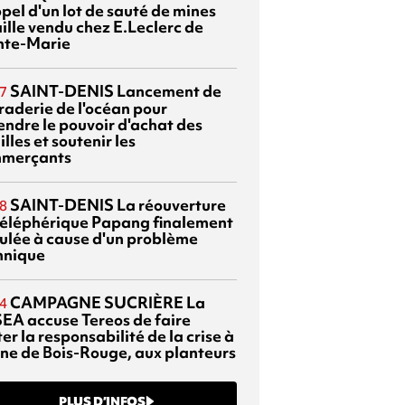
pel d'un lot de sauté de mines
aille vendu chez E.Leclerc de
nte-Marie
SAINT-DENIS
Lancement de
7
braderie de l'océan pour
endre le pouvoir d'achat des
lles et soutenir les
merçants
SAINT-DENIS
La réouverture
8
téléphérique Papang finalement
ulée à cause d'un problème
hnique
CAMPAGNE SUCRIÈRE
La
4
EA accuse Tereos de faire
er la responsabilité de la crise à
sine de Bois-Rouge, aux planteurs
PLUS D’INFOS