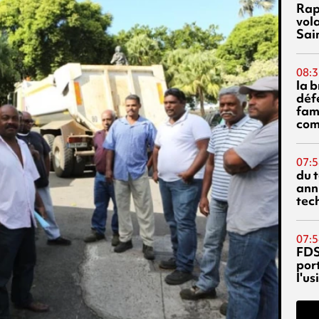
Rap
vol
Sai
08:3
la 
déf
fami
com
07:5
du 
ann
tec
07:5
FDS
port
l'u