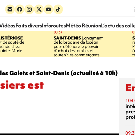
Vidéos
Faits divers
Inforoutes
Météo Réunion
L’actu des coll
08:37
0
LISTÉRIOSE
SAINT-DENIS
Lancement
S
ot de sauté de
de la braderie de l'océan
r
 vendu chez
pour défendre le pouvoir
P
Sainte-Marie
d'achat des familles et
à
soutenir les commerçants
t
es Galets et Saint-Denis (actualisé à 10h)
siers est
En
10:0
int
pre
pro
09:3