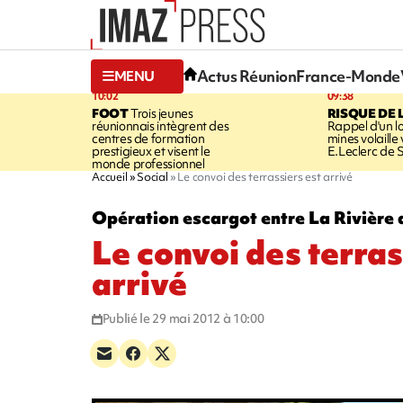
Actus Réunion
France-Monde
MENU
10:02
09:38
FOOT
Trois jeunes
RISQUE DE 
réunionnais intègrent des
Rappel d'un l
centres de formation
mines volaille
prestigieux et visent le
E.Leclerc de 
monde professionnel
Accueil
Social
Le convoi des terrassiers est arrivé
Opération escargot entre La Rivière d
Le convoi des terras
arrivé
Publié le 29 mai 2012 à 10:00