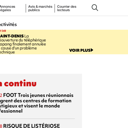
Annonces
Avis & marchés
Courrier des
légales
publics
lecteurs
ectivités
7:58
AINT-DENIS
La
éouverture du téléphérique
apang finalement annulée
 cause d'un problème
VOIR PLUS
echnique
 continu
FOOT
Trois jeunes réunionnais
2
ègrent des centres de formation
stigieux et visent le monde
fessionnel
RISQUE DE LISTÉRIOSE
8