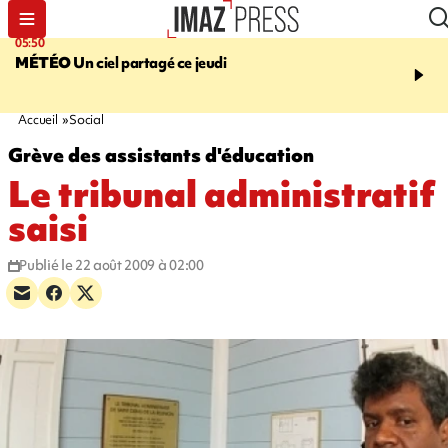
05:50
08:13
MÉTÉO
Un ciel partagé ce jeudi
MORT D'UNE GRAMO
SAINT-PIERRE
La victi
rouée de coups, un susp
en garde à vue
Accueil
Social
Grève des assistants d'éducation
Le tribunal administratif
saisi
Publié le 22 août 2009 à 02:00