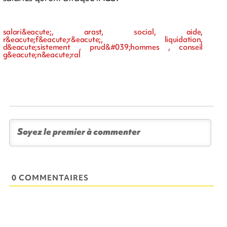
salari&eacute;, arast, social, aide,
r&eacute;f&eacute;r&eacute;, liquidation,
d&eacute;sistement , prud&#039;hommes , conseil
g&eacute;n&eacute;ral
0 COMMENTAIRES