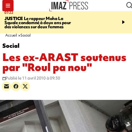
07:22
10:46
JUSTICE
Le rappeur Moha La
SÉCURITÉ ROUTIÈRE
Squale condamné à deux ans pour
décède en juillet, 18 pe
des violences sur deux femmes
sur les routes réunionnai
début de l'année
Accueil
Social
Social
Les ex-ARAST soutenus
par "Roul pa nou"
Publié le 11 avril 2010 à 09:30