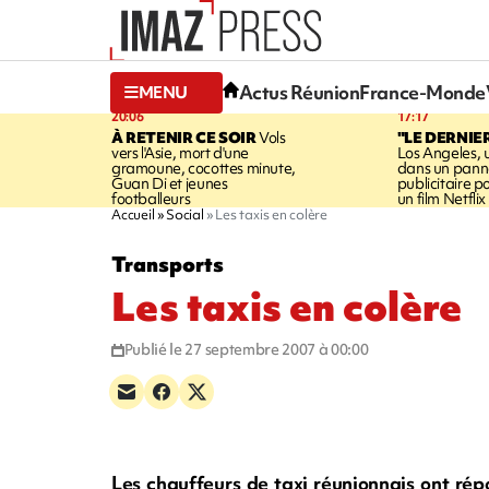
Actus Réunion
France-Monde
MENU
20:06
17:17
À RETENIR CE SOIR
Vols
"LE DERNIE
vers l'Asie, mort d'une
Los Angeles, 
gramoune, cocottes minute,
dans un pan
Guan Di et jeunes
publicitaire 
footballeurs
un film Netflix
Accueil
Social
Les taxis en colère
Transports
Les taxis en colère
Publié le 27 septembre 2007 à 00:00
Les chauffeurs de taxi réunionnais ont rép