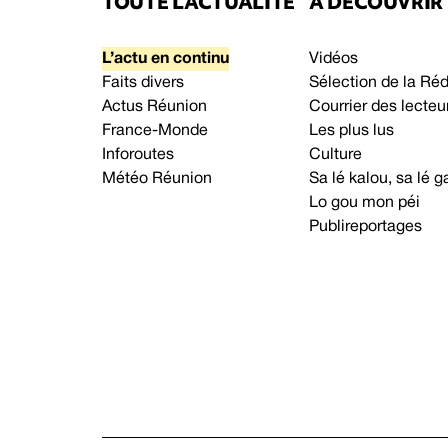
TOUTE L’ACTUALITÉ
À DÉCOUVRIR
L’actu en continu
Vidéos
Faits divers
Sélection de la Ré
Actus Réunion
Courrier des lecteu
France-Monde
Les plus lus
Inforoutes
Culture
Météo Réunion
Sa lé kalou, sa lé
Lo gou mon péi
Publireportages