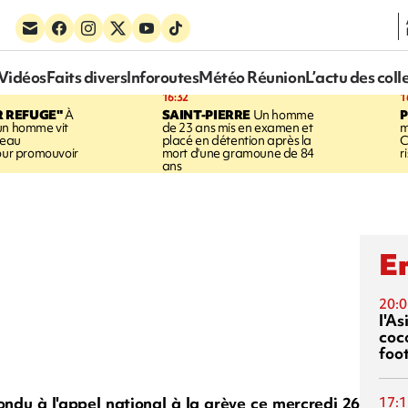
Vidéos
Faits divers
Inforoutes
Météo Réunion
L’actu des coll
16:32
1
R REFUGE"
À
SAINT-PIERRE
Un homme
un homme vit
de 23 ans mis en examen et
m
neau
placé en détention après la
C
pour promouvoir
mort d'une gramoune de 84
r
ans
En
20:0
l'A
coc
foo
ondu à l'appel national à la grève ce mercredi 26
17:1