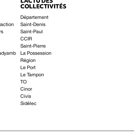
L’ACTU DES
COLLECTIVITÉS
Département
daction
Saint-Denis
rs
Saint-Paul
CCIR
Saint-Pierre
 gadyamb
La Possession
Région
Le Port
Le Tampon
TO
Cinor
Civis
Sidélec