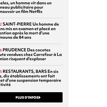
eles, un homme vit dans un
neau publicitaire pour
mouvoir un film Netflix
SAINT-PIERRE
Un homme de
2
ans mis en examen et placé en
ention après la mort d'une
moune de 84 ans
PRUDENCE
Des cocotes
6
ute vendues chez Carrefour à La
nion risquent d'exploser
RESTAURANTS, BARS
En six
5
, dix établissements ont fait
bjet d'une suspension temporaire
tivité
PLUS D’INFOS