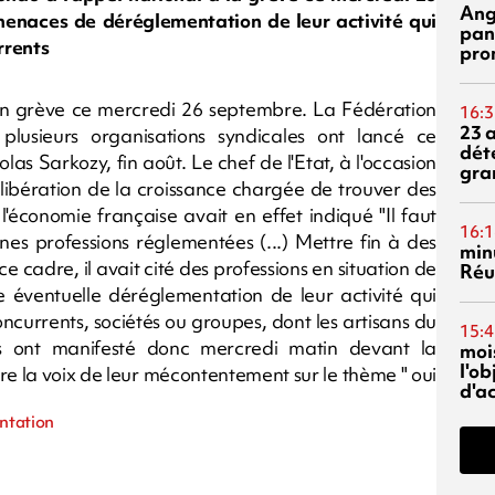
Ang
menaces de déréglementation de leur activité qui
pan
rrents
pro
 en grève ce mercredi 26 septembre. La Fédération
16:3
23 
plusieurs organisations syndicales ont lancé ce
dét
s Sarkozy, fin août. Le chef de l'Etat, à l'occasion
gra
 libération de la croissance chargée de trouver des
l'économie française avait en effet indiqué "Il faut
16:1
nes professions réglementées (...) Mettre fin à des
min
 ce cadre, il avait cité des professions en situation de
Réu
e éventuelle déréglementation de leur activité qui
concurrents, sociétés ou groupes, dont les artisans du
15:4
is ont manifesté donc mercredi matin devant la
mois
l'o
re la voix de leur mécontentement sur le thème " oui
d'ac
entation