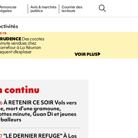
Annonces
Avis & marchés
Courrier des
légales
publics
lecteurs
ectivités
6:16
PRUDENCE
Des cocotes
inute vendues chez
arrefour à La Réunion
isquent d'exploser
VOIR PLUS
 continu
À RETENIR CE SOIR
Vols vers
6
sie, mort d'une gramoune,
ottes minute, Guan Di et jeunes
tballeurs
"LE DERNIER REFUGE"
À Los
7