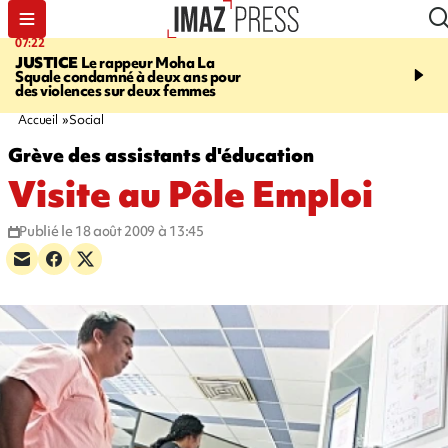
07:22
10:46
JUSTICE
Le rappeur Moha La
SÉCURITÉ ROUTIÈRE
Squale condamné à deux ans pour
décède en juillet, 18 pe
des violences sur deux femmes
sur les routes réunionnai
début de l'année
Accueil
Social
Grève des assistants d'éducation
Visite au Pôle Emploi
Publié le 18 août 2009 à 13:45