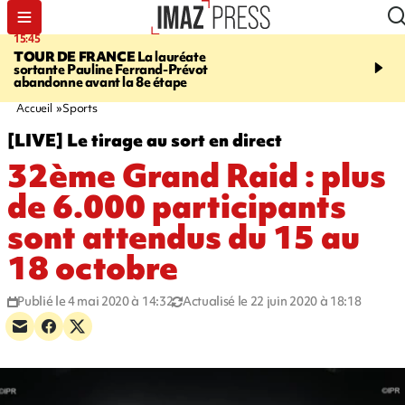
15:45
20:17
TOUR DE FRANCE
La lauréate
À RETENIR CE SOIR
Sé
sortante Pauline Ferrand-Prévot
routière, concours de nou
abandonne avant la 8e étape
du littoral fermée, courr
Darmanin et évacuation
Accueil
Sports
[LIVE] Le tirage au sort en direct
32ème Grand Raid : plus
de 6.000 participants
sont attendus du 15 au
18 octobre
Publié le 4 mai 2020 à 14:32
Actualisé le 22 juin 2020 à 18:18