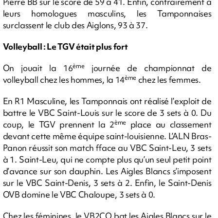
Pierre BB sur le score de 59 à 41. Enfin, contrairement à
leurs homologues masculins, les Tamponnaises
surclassent le club des Aiglons, 93 à 37.
Volleyball : Le TGV était plus fort
ème
On jouait la 16
journée de championnat de
ème
volleyball chez les hommes, la 14
chez les femmes.
En R1 Masculine, les Tamponnais ont réalisé l’exploit de
battre le VBC Saint-Louis sur le score de 3 sets à 0. Du
ème
coup, le TGV prennent la 2
place au classement
devant cette même équipe saint-louisienne. L’ALN Bras-
Panon réussit son match fface au VBC Saint-Leu, 3 sets
à 1. Saint-Leu, qui ne compte plus qu’un seul petit point
d’avance sur son dauphin. Les Aigles Blancs s’imposent
sur le VBC Saint-Denis, 3 sets à 2. Enfin, le Saint-Denis
OVB domine le VBC Chaloupe, 3 sets à 0.
Chez les féminines, le VB2CO bat les Aigles Blancs sur le