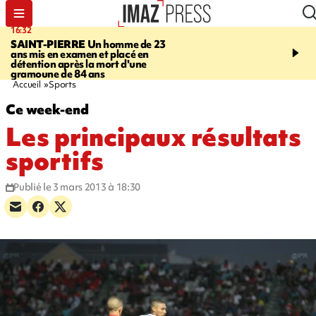
16:32
21:08
SAINT-PIERRE
Un homme de 23
MONDE
Arabie saoudit
ans mis en examen et placé en
et Turquie scellent un p
détention après la mort d'une
défense en pleine guerr
gramoune de 84 ans
Orient
Accueil
Sports
Ce week-end
Les principaux résultats
sportifs
Publié le 3 mars 2013 à 18:30