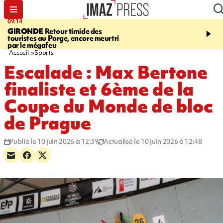
09:14
13:09
GIRONDE
Retour timide des
CONFLIT
Des échanges
touristes au Porge, encore meurtri
font cinq morts en Ukrai
par le mégafeu
Russie
Accueil
Sports
Escalade : Max Bertone
finaliste et 6ème de la
Coupe du Monde de bloc
de Prague
Publié le 10 juin 2026 à 12:39
Actualisé le 10 juin 2026 à 12:48