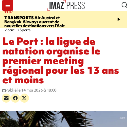
11:07
11:48
TRANSPORTS
Air Austral et
LE TAMPON
Prudence, 
Bangkok Airways ouvrent de
l'eau est dégradée à la P
nouvelles destinations vers l’Asie
cafres
Accueil
Sports
Le Port : la ligue de
natation organise le
premier meeting
régional pour les 13 ans
et moins
Publié le 14 mai 2026 à 18:00