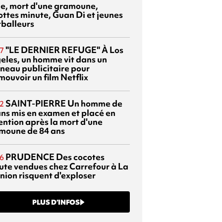
sie, mort d'une gramoune,
ottes minute, Guan Di et jeunes
tballeurs
"LE DERNIER REFUGE"
À Los
7
eles, un homme vit dans un
neau publicitaire pour
mouvoir un film Netflix
SAINT-PIERRE
Un homme de
2
ans mis en examen et placé en
ention après la mort d'une
moune de 84 ans
PRUDENCE
Des cocotes
6
ute vendues chez Carrefour à La
nion risquent d'exploser
PLUS D’INFOS