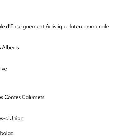
cole d’Enseignement Artistique Intercommunale
 Alberts
ive
les Contes Calumets
ès-d’Union
nbolaz