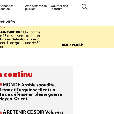
Annonces
Avis & marchés
Courrier des
légales
publics
lecteurs
ectivités
6:32
AINT-PIERRE
Un homme
e 23 ans mis en examen et
lacé en détention après la
ort d'une gramoune de 84
VOIR PLUS
ns
 continu
MONDE
Arabie saoudite,
8
istan et Turquie scellent un
te de défense en pleine guerre
Moyen-Orient
À RETENIR CE SOIR
Vols vers
6