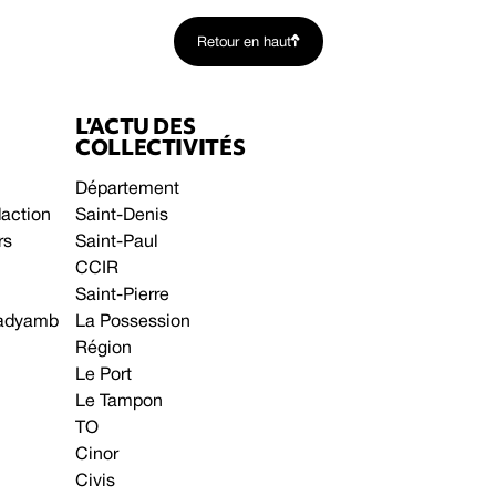
Retour en haut
L’ACTU DES
COLLECTIVITÉS
Département
daction
Saint-Denis
rs
Saint-Paul
CCIR
Saint-Pierre
 gadyamb
La Possession
Région
Le Port
Le Tampon
TO
Cinor
Civis