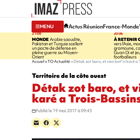
Actus Réunion
France-Monde
MENU
21:08
20:06
MONDE
Arabie saoudite,
À RETENIR 
Pakistan et Turquie scellent
vers l'Asie, mo
un pacte de défense en
gramoune, co
pleine guerre au Moyen-
Guan Di et je
Orient
footballeurs
Accueil
TO Actualité
Détak zot baro, et vien bat' in karé a 
Territoire de la côte ouest
Détak zot baro, et vi
karé a Trois-Bassins
Publié le 19 mai 2017 à 09:43