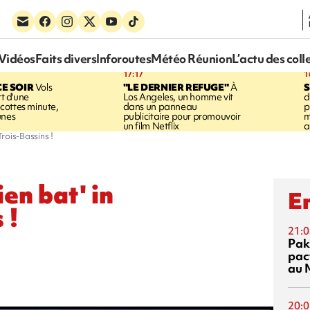
Vidéos
Faits divers
Inforoutes
Météo Réunion
L’actu des coll
17:17
1
CE SOIR
Vols
"LE DERNIER REFUGE"
À
S
rt d'une
Los Angeles, un homme vit
d
cottes minute,
dans un panneau
p
unes
publicitaire pour promouvoir
m
un film Netflix
a
Trois-Bassins !
en bat' in
En
 !
21:0
Pak
pac
au 
20:0