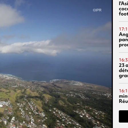
l'A
coc
foo
17:1
Ang
pan
pro
16:3
23 
dét
gra
16:1
min
Réu