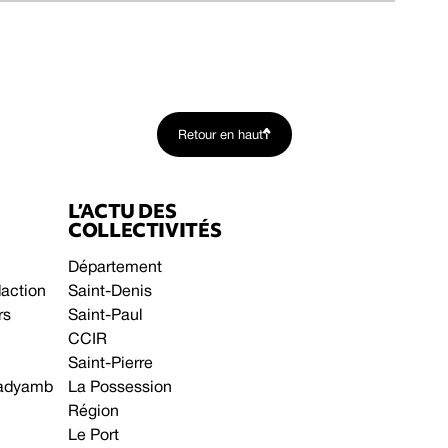
Retour en haut
L’ACTU DES
COLLECTIVITÉS
Département
daction
Saint-Denis
rs
Saint-Paul
CCIR
Saint-Pierre
 gadyamb
La Possession
Région
Le Port