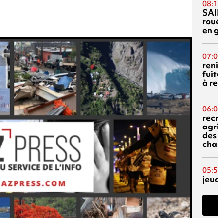
08:1
SAI
rou
en 
07:0
reni
fuit
à re
06:0
rec
agr
des 
cha
05:5
jeu