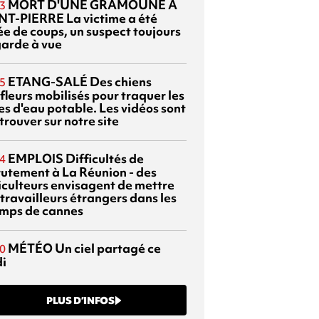
MORT D'UNE GRAMOUNE À
3
NT-PIERRE
La victime a été
ée de coups, un suspect toujours
garde à vue
ETANG-SALÉ
Des chiens
5
fleurs mobilisés pour traquer les
es d'eau potable. Les vidéos sont
trouver sur notre site
EMPLOIS
Difficultés de
4
rutement à La Réunion - des
iculteurs envisagent de mettre
travailleurs étrangers dans les
mps de cannes
MÉTÉO
Un ciel partagé ce
0
di
PLUS D’INFOS