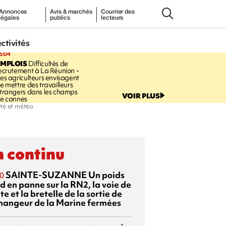
Annonces
Avis & marchés
Courrier des
légales
publics
lecteurs
ectivités
6:04
EMPLOIS
Difficultés de
ecrutement à La Réunion -
es agriculteurs envisagent
e mettre des travailleurs
trangers dans les champs
VOIR PLUS
e cannes
uté et météo
 continu
SAINTE-SUZANNE
Un poids
0
d en panne sur la RN2, la voie de
te et la bretelle de la sortie de
changeur de la Marine fermées