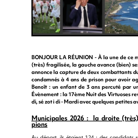
BONJOUR LA RÉUNION - À la une de ce mard
(très) fragilisée, la gauche avance (bien) se
annonce la capture de deux combattants du 
condamnés à 4 ans de prison pour avoir agr
Benoît : un enfant de 3 ans percuté par un
Évènement : la 17ème Nuit des Virtuoses re
di, sé zot i di - Mardi avec quelques petit
Municipales 2026 : la droite (très)
pions
Au départ, ils étaient 124 : des candidats 