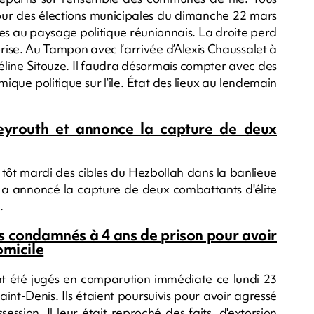
tour des élections municipales du dimanche 22 mars
ves au paysage politique réunionnais. La droite perd
rprise. Au Tampon avec l’arrivée d’Alexis Chaussalet à
Céline Sitouze. Il faudra désormais compter avec des
ique politique sur l’île. État des lieux au lendemain
Beyrouth et annonce la capture de deux
et tôt mardi des cibles du Hezbollah dans la banlieue
l a annoncé la capture de deux combattants d'élite
n.
nes condamnés à 4 ans de prison pour avoir
omicile
 ont été jugés en comparution immédiate ce lundi 23
int-Denis. Ils étaient poursuivis pour avoir agressé
ssion. Il leur était reproché des faits, d'extorsion