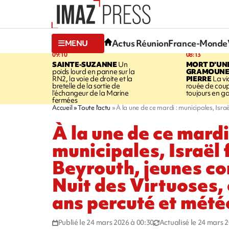
Actus Réunion
France-Monde
MENU
09:10
08:13
SAINTE-SUZANNE
Un
MORT D'UN
poids lourd en panne sur la
GRAMOUNE 
RN2, la voie de droite et la
PIERRE
La vi
bretelle de la sortie de
rouée de coup
l’échangeur de la Marine
toujours en g
fermées
Accueil
Toute l'actu
À la une de ce mardi : municipales, Isr
À la une de ce mardi
municipales, Israël
Beyrouth, jeunes c
Nuit des Virtuoses,
ans percuté et mété
Publié le 24 mars 2026 à 00:30
Actualisé le 24 mars 