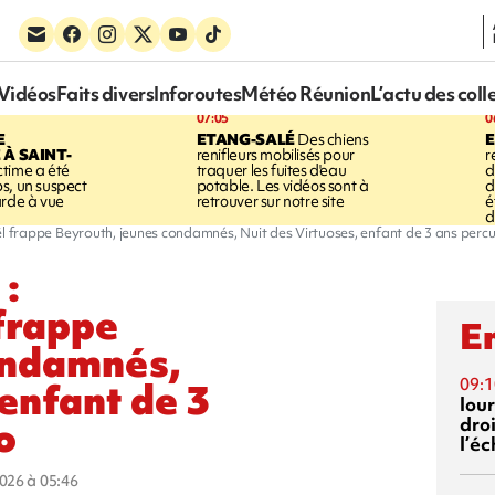
Vidéos
Faits divers
Inforoutes
Météo Réunion
L’actu des coll
07:05
0
E
ETANG-SALÉ
Des chiens
À SAINT-
renifleurs mobilisés pour
r
ctime a été
traquer les fuites d'eau
d
s, un suspect
potable. Les vidéos sont à
d
arde à vue
retrouver sur notre site
é
d
aël frappe Beyrouth, jeunes condamnés, Nuit des Virtuoses, enfant de 3 ans perc
 :
 frappe
En
ondamnés,
 enfant de 3
09:1
lour
o
droi
l’é
2026 à 05:46