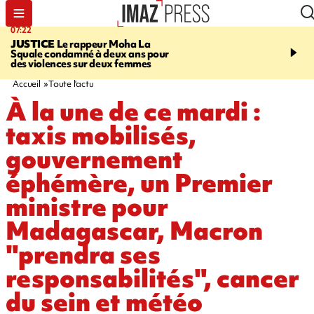
07:22
10:46
JUSTICE
Le rappeur Moha La
SÉCURITÉ ROUTIÈRE
Squale condamné à deux ans pour
décède en juillet, 18 pe
des violences sur deux femmes
sur les routes réunionnai
début de l'année
Accueil
Toute l'actu
À la une de ce mardi :
taxis mobilisés,
gouvernement
éphémère, un Premier
ministre pour
Madagascar, Macron
"prendra ses
responsabilités", cancer
du sein et météo