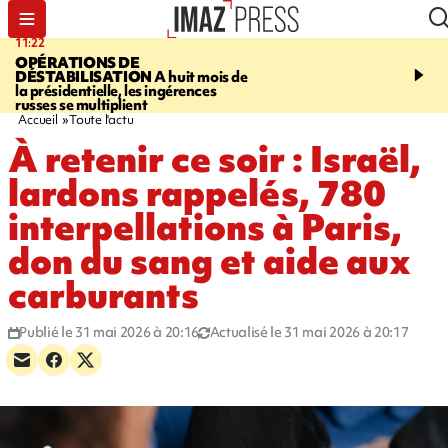
11:22
14:51
OPÉRATIONS DE
PARA-NATATION
Le P
DÉSTABILISATION
A huit mois de
Rivière triple champion
la présidentielle, les ingérences
russes se multiplient
Accueil
Toute l'actu
À retenir ce soir : Israël,
lardons rappelés, 780
interpellations à Paris,
don du sang et aide aux
carburants
Publié le 31 mai 2026 à 20:16
Actualisé le 31 mai 2026 à 20:17