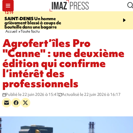
12:19
20:01
SAINT-DENIS
Un homme
A RETENIR CE SOIR
Ac
grièvement blessé à coups de
travail, bagarre à la gar
bouteille dans une bagarre
requin et Christophe L
Accueil
Toute l'actu
Agrofert’îles Pro
"Canne" : une deuxième
édition qui confirme
l’intérêt des
professionnels
Publié le 22 juin 2026 à 15:47
Actualisé le 22 juin 2026 à 16:17