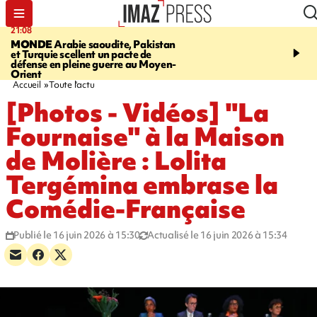
21:08
20:06
MONDE
Arabie saoudite, Pakistan
À RETENIR CE SOIR
Vo
et Turquie scellent un pacte de
l'Asie, mort d'une gram
défense en pleine guerre au Moyen-
cocottes minute, Guan D
Orient
footballeurs
Accueil
Toute l'actu
[Photos - Vidéos] "La
Fournaise" à la Maison
de Molière : Lolita
Tergémina embrase la
Comédie-Française
Publié le 16 juin 2026 à 15:30
Actualisé le 16 juin 2026 à 15:34