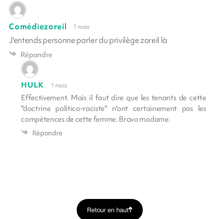
Comédiezoreil
1 mois
J'entends personne parler du privilège zoreil là
Répondre
HULK
1 mois
Effectivement. Mais il faut dire que les tenants de cette
"doctrine politico-raciste" n'ont certainement pas les
compétences de cette femme. Bravo madame.
Répondre
Retour en haut